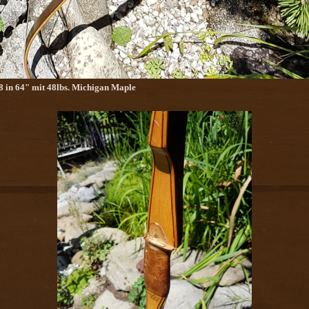
 in 64" mit 48lbs. Michigan Maple